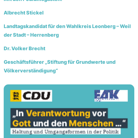
Albrecht Stickel
Landtagskandidat für den Wahlkreis Leonberg – Weil
der Stadt – Herrenberg
Dr. Volker Brecht
Geschäftsführer „Stiftung für Grundwerte und
Völkerverständigung“